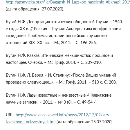
http://apsnyteka.org/file/Bagapsh_N_Lazskoe_naselenie_Abkhazii_201
(да-та обращения: 27.07.2020).
Бугай Н.Ф. Депортация этнических общностей Грузии в 1940-
е годы ХХ в. // Россия – Грузия: Альтернатива конфронтации –
созидание. Проблемы истории российско-грузинских
отношений XIX–XXI вв. – М., 2011. – C. 196-256.
Бугай Н.Ф. Кавказ. Этнические меньшинства: прошлое и
настоящее. Очерки. – М.: Гриф. 2014. – С. 209-210.
Бугай Н.Ф. Л. Берия – И. Сталину: «После Ваших указаний
проведено следующее...». – М.: Гриф, 2011. – 510 с. С. 208.
Бугай Н.Ф. Лазы известные и неизвестные // Кавказские
научные записки. – 2011. – № 3 (8). – С. 49-54 /
URL:
http://www.kavkazoved.info/news/2012/12/02/lazy-
izvestnye-i-neizvestnye.html
(дата обращения: 25.07.2020).