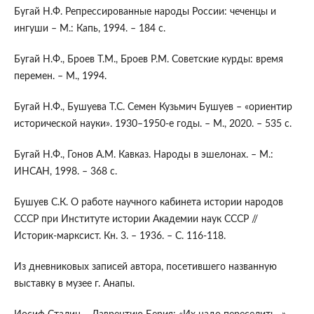
Бугай Н.Ф. Репрессированные народы России: чеченцы и
ингуши – М.: Капь, 1994. – 184 с.
Бугай Н.Ф., Броев Т.М., Броев Р.М. Советские курды: время
перемен. – М., 1994.
Бугай Н.Ф., Бушуева Т.С. Семен Кузьмич Бушуев – «ориентир
исторической науки». 1930–1950-е годы. – М., 2020. – 535 с.
Бугай Н.Ф., Гонов А.М. Кавказ. Народы в эшелонах. – М.:
ИНСАН, 1998. – 368 с.
Бушуев С.К. О работе научного кабинета истории народов
СССР при Институте истории Академии наук СССР //
Историк-марксист. Кн. 3. – 1936. – С. 116-118.
Из дневниковых записей автора, посетившего названную
выставку в музее г. Анапы.