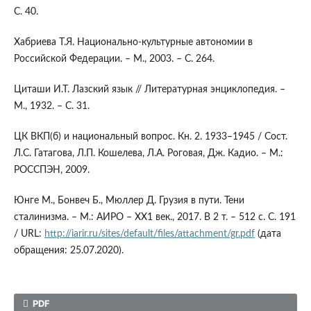
С. 40.
Хабриева Т.Я. Национально-культурные автономии в
Российской Федерации. – М., 2003. – С. 264.
Циташи И.Т. Лазский язык // Литературная энциклопедия. –
М., 1932. – С. 31.
ЦК ВКП(б) и национальный вопрос. Кн. 2. 1933–1945 / Сост.
Л.С. Гатагова, Л.П. Кошелева, Л.А. Роговая, Дж. Кадио. – М.:
РОССПЭН, 2009.
Юнге М., Бонвеч Б., Мюллер Д. Грузия в пути. Тени
сталинизма. – М.: АИРО – ХХ1 век., 2017. В 2 т. – 512 с. С. 191
/ URL:
http://iarir.ru/sites/default/files/attachment/gr.pdf
(дата
обращения: 25.07.2020).
PDF