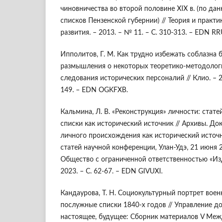
чиновничества во второй половине XIX в. (по д
списков Пензенской губернии) // Теория и практ
развития. – 2013. – № 11. – С. 310-313. – EDN R
Ипполитов, Г. М. Как трудно избежать соблазна 
размышления о некоторых теоретико-методологи
следования исторических персоналий // Клио. – 20
149. – EDN OGKFXB.
Кальмина, Л. В. «Реконструкция» личности: стат
списки как исторический источник // Архивы. Д
личного происхождения как исторический источ
статей научной конференции, Улан-Удэ, 21 июня 2
Общество с ограниченной ответственностью «Изд
2023. – С. 62-67. – EDN GIVUXI.
Кандаурова, Т. Н. Социокультурный портрет вое
послужные списки 1840-х годов // Управление д
настоящее, будущее: Сборник материалов V Меж