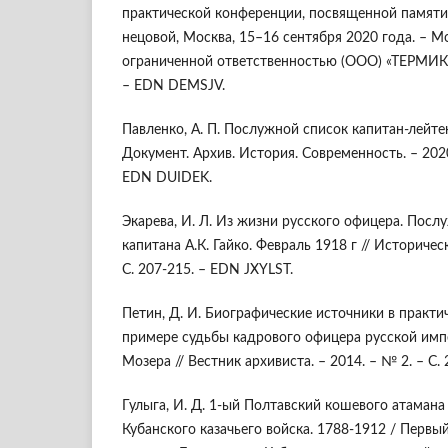
практической конференции, посвященной памяти 
нецовой, Москва, 15–16 сентября 2020 года. – М
ограниченной ответственностью (ООО) «ТЕРМИКА.
– EDN DEMSJV.
Павленко, А. П. Послужной список капитан-лейтена
Документ. Архив. История. Современность. – 2020
EDN DUIDEK.
Экарева, И. Л. Из жизни русского офицера. Посл
капитана А.К. Гайко. Февраль 1918 г // Историчес
С. 207-215. – EDN JXYLST.
Петин, Д. И. Биографические источники в практи
примере судьбы кадрового офицера русской имп
Мозера // Вестник архивиста. – 2014. – № 2. – С
Гулыга, И. Д. 1-ый Полтавский кошевого атаман
Кубанского казачьего войска. 1788-1912 / Перв