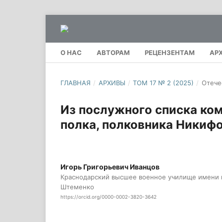
О НАС
АВТОРАМ
РЕЦЕНЗЕНТАМ
АР
ГЛАВНАЯ
/
АРХИВЫ
/
ТОМ 17 № 2 (2025)
/
Отече
Из послужного списка ком
полка, полковника Никиф
Игорь Григорьевич Иванцов
Краснодарский высшее военное училище имени 
Штеменко
https://orcid.org/0000-0002-3820-3642