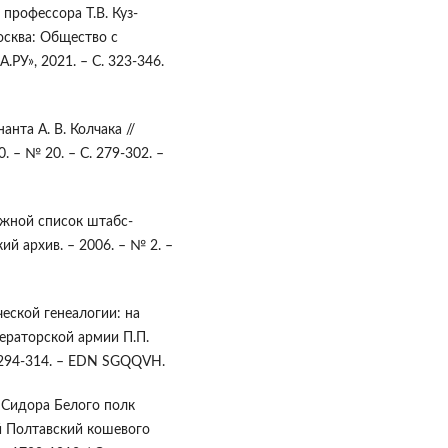
профессора Т.В. Куз-
осква: Общество с
РУ», 2021. – С. 323-346.
нта А. В. Колчака //
. – № 20. – С. 279-302. –
ужной список штабс-
кий архив. – 2006. – № 2. –
ческой генеалогии: на
ераторской армии П.П.
. 294-314. – EDN SGQQVH.
а Сидора Белого полк
ый Полтавский кошевого