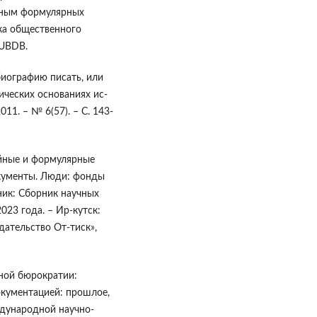
анным формулярных
ика общественного
RUBDB.
биографию писать, или
ческих основаниях ис-
11. – № 6(57). – С. 143-
ейные и формулярные
окументы. Люди: фонды
ник: Сборник научных
023 года. – Ир-кутск:
ательство От-тиск»,
нной бюрократии:
окументацией: прошлое,
дународной научно-