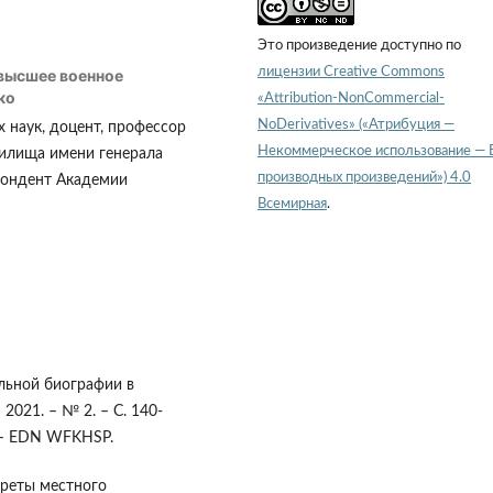
Это произведение доступно по
лицензии Creative Commons
высшее военное
ко
«Attribution-NonCommercial-
NoDerivatives» («Атрибуция —
 наук, доцент, профессор
Некоммерческое использование — 
илища имени генерала
производных произведений») 4.0
пондент Академии
Всемирная
.
льной биографии в
2021. – № 2. – С. 140-
. – EDN WFKHSP.
треты местного