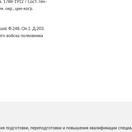
 1788-1912 / Сост. ген.-
н. окр., цин-когр.
я) Ф.248. Оп.1. Д.203.
его войска полковника
я подготовки, переподготовки и повышения квалификации специа