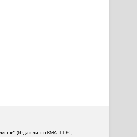
листов"
(
Издательство КМАПППКС).