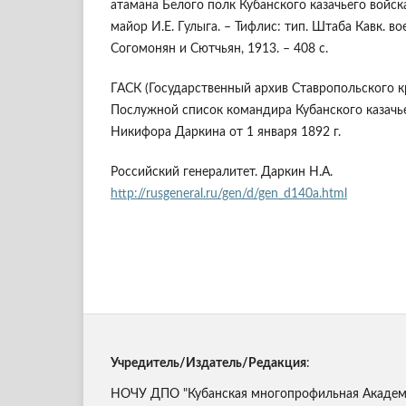
атамана Белого полк Кубанского казачьего войска.
майор И.Е. Гулыга. – Тифлис: тип. Штаба Кавк. вое
Согомонян и Сютчьян, 1913. – 408 с.
ГАСК (Государственный архив Ставропольского кра
Послужной список командира Кубанского казачь
Никифора Даркина от 1 января 1892 г.
Российский генералитет. Даркин Н.А.
http://rusgeneral.ru/gen/d/gen_d140a.html
Учредитель/Издатель/Редакция
:
НОЧУ ДПО "Кубанская многопрофильная Академи