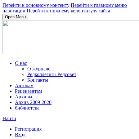
Перейти к основному контенту
Перейти к главному меню
навигации
Перейти к нижнему колонтитулу сайта
Open Menu
О нас
О журнале
Редколлегия / Редсовет
Контакты
Авторам
Рецензентам
Архивы
Архив 2009-2020
библиотека
Найти
Регистрация
Вход