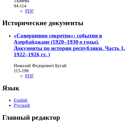
Ткачева
94-114
PDF
Исторические документы
«Совершенно секретно»: события в
Азербайджане (1920–1930-е годы).
Документы по истории республики. Часть 1.
1922–1926 гг. )
Николай Федорович Бугай
115-198
PDF
Язык
English
Русский
Главный редактор